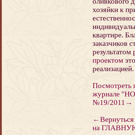
оливкового д
хозяйки к пр
естественнос
индивидуаль
квартире. Бл
заказчиков с
результатом
проектом
это
реализацией.
Посмотреть 
журнале "Н
№19/2011→
←Вернутьс
на ГЛАВН