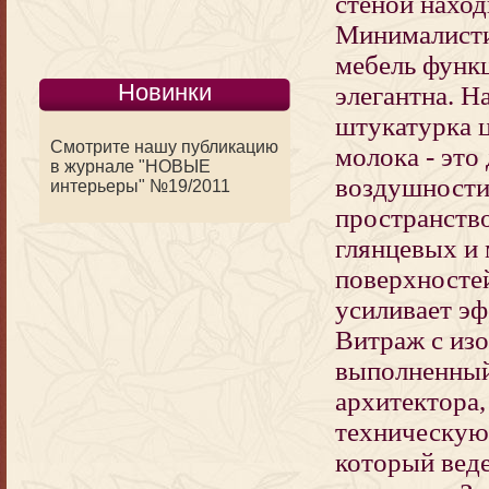
стеной наход
Минималисти
мебель функ
Новинки
элегантна. Н
штукатурка ц
Смотрите нашу публикацию
молока - это
в журнале "НОВЫЕ
воздушности
интерьеры" №19/2011
пространств
глянцевых и
поверхносте
усиливает эф
Витраж с из
выполненный
архитектора,
техническую
который веде