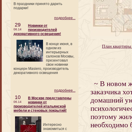
В праздники принято дарить
подарки!
подробнее...
29
Новинки от
06.14
производителей
декоративного освещения!
В конце июня, в
План квартиры 
одном из
интерьерных
салонов Москвы,
презентовал
свои новинки
концерн Masiero, производитель
декоративного освещения
~ В новом ж
заказчика хо
подробнее...
10
В Москве представлены
домашний ую
06.14
новинки от
производителей итальянской
психологиче
мебели и стеновых покрытий!
поэтому жил
необходимо 
Интересно
знакомиться с