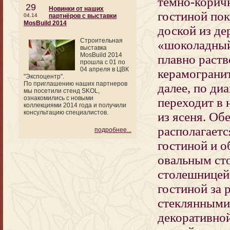
тёмно-коричн
29
Новинки от наших
гостиной по
04.14
партнёров с выставки
MosBuild 2014
доской из де
Строительная
«шоколадный
выставка
MosBuild 2014
плавно раств
прошла с 01 по
04 апреля в ЦВК
керамогранит
"Экспоцентр".
По приглашению наших партнеров
далее, по ди
мы посетили стенд SKOL,
ознакомились с новыми
переходит в 
коллекциями 2014 года и получили
консультацию специалистов.
из ясеня. Об
располагаетс
подробнее...
гостиной и о
овальным ст
столешницей
гостиной за
стеклянными
декоративно