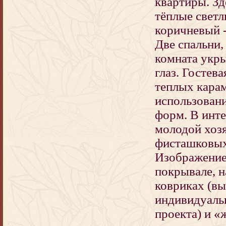
квартиры. З
тёплые светл
коричневый -
Две спальни,
комната укр
глаз. Гостев
теплых кара
использован
форм. В инт
молодой хоз
фисташковых
Изображение
покрывале, 
ковриках (в
индивидуаль
проекта) и «