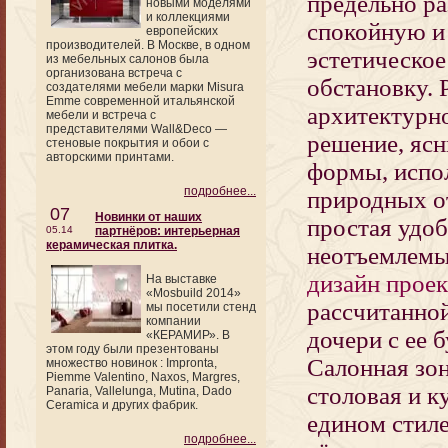
предельно ра
новыми моделями
и коллекциями
спокойную 
европейских
производителей. В Москве, в одном
эстетическое
из мебельных салонов была
организована встреча с
обстановку. 
создателями мебели марки Misura
Emme современной итальянской
архитектурн
мебели и встреча с
представителями Wall&Deco —
решение, яс
стеновые покрытия и обои с
авторскими принтами.
формы, испо
подробнее...
природных от
07
Новинки от наших
простая удоб
05.14
партнёров: интерьерная
керамическая плитка.
неотъемлемы
дизайн прое
На выставке
«Mosbuild 2014»
рассчитанно
мы посетили стенд
компании
дочери с ее 
«КЕРАМИР». В
этом году были презентованы
Салонная зон
множество новинок : Impronta,
Piemme Valentino, Naxos, Margres,
столовая и 
Panaria, Vallelunga, Mutina, Dado
Ceramica и других фабрик.
едином стиле
подробнее...