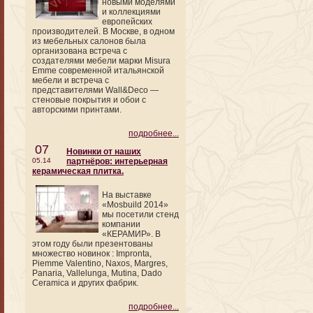
новыми моделями
и коллекциями
европейских
производителей. В Москве, в одном
из мебельных салонов была
организована встреча с
создателями мебели марки Misura
Emme современной итальянской
мебели и встреча с
представителями Wall&Deco —
стеновые покрытия и обои с
авторскими принтами.
подробнее...
07
Новинки от наших
05.14
партнёров: интерьерная
керамическая плитка.
На выставке
«Mosbuild 2014»
мы посетили стенд
компании
«КЕРАМИР». В
этом году были презентованы
множество новинок : Impronta,
Piemme Valentino, Naxos, Margres,
Panaria, Vallelunga, Mutina, Dado
Ceramica и других фабрик.
подробнее...